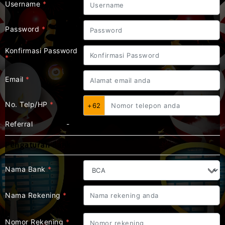
Username
*
Password
*
Konfirmasi Password
*
Email
*
No. Telp/HP
*
+62
Referral
-
Pengaturan Bank
Nama Bank
*
Nama Rekening
*
Nomor Rekening
*